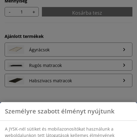
Mennyiség
-
+
Kosárba tesz
Ajánlott termékek
Ágyrácsok
Rugós matracok
Habszivacs matracok
Korlátlan termékvisszavétel
Időkorlát nélkül - bármelyik JYSK áruházban
Árgarancia
30 napos árgarancia minden termékre