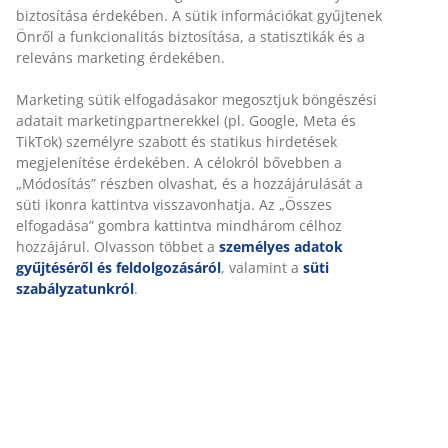
Rugalmas házhozszállítás
Gyors és egyszerű házhozszállítás, ahogy Ön szeretné
Szövet és tömör fa. Rugós és habszivacs matraccal is
használható. 180x200-as méret. Ágyrács és matrac
nélkül. SZ196 x H216 x MA101 cm
SKU: 3640363
Összeszerelési útmutató
Részletes Adatok
Értékelések