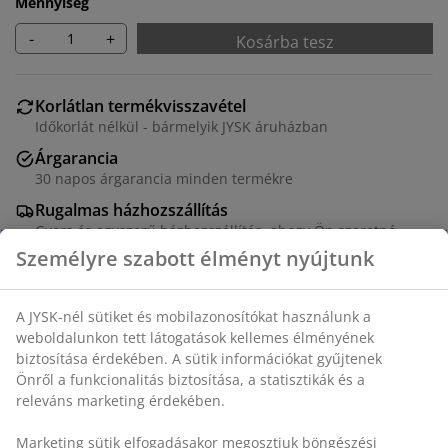
Mennyiség
-
+
Kosárba tesz
Korlátlan termékvisszavétel
Időkorlát nélkül - bármelyik JYSK áruházban
Árgarancia
30 napos árgarancia minden termékre
Rugalmas házhozszállítás
Gyors és egyszerű házhozszállítás, ahogy Ön szeretné
SKU: 5530100
Összeszerelési útmutató
Összeszerelési útmutató