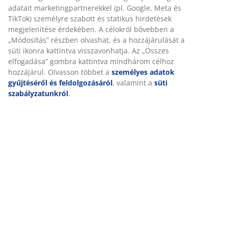
Részletes Adatok
Értékelések
(
287
)
Személyre szabott élményt nyújtunk
Kiszállítás
A JYSK-nél sütiket és mobilazonosítókat használunk a weboldal
tett látogatások kellemes élményének biztosítása érdekében. A s
információkat gyűjtenek Önről a funkcionalitás biztosítása, a
statisztikák és a releváns marketing érdekében.
Marketing sütik elfogadásakor megosztjuk böngészési adatait
marketingpartnerekkel (pl. Google, Meta és TikTok) személyre sz
és statikus hirdetések megjelenítése érdekében. A célokról bőv
„Módosítás” részben olvashat, és a hozzájárulását a süti ikonra
kattintva visszavonhatja. Az „Összes elfogadása” gombra kattint