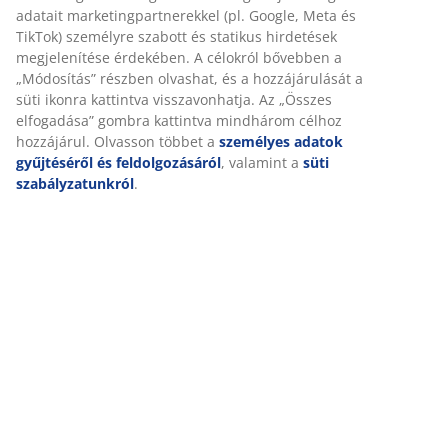
Részletes Adatok
Értékelések
(
462
)
Személyre szabott élményt nyújtunk
Kiszállítás
A JYSK-nél sütiket és mobilazonosítókat használunk a weboldal
tett látogatások kellemes élményének biztosítása érdekében. A s
információkat gyűjtenek Önről a funkcionalitás biztosítása, a
statisztikák és a releváns marketing érdekében.
Marketing sütik elfogadásakor megosztjuk böngészési adatait
marketingpartnerekkel (pl. Google, Meta és TikTok) személyre sz
és statikus hirdetések megjelenítése érdekében. A célokról bőv
a „Módosítás” részben olvashat, és a hozzájárulását a süti ikonr
kattintva visszavonhatja. Az „Összes elfogadása” gombra kattint
mindhárom célhoz hozzájárul. Olvasson többet a
személyes ad
gyűjtéséről és feldolgozásáról
, valamint a
süti szabályzatunkró