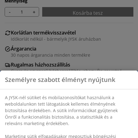
Mennyiség
-
+
Kosárba tesz
Korlátlan termékvisszavétel
Időkorlát nélkül - bármelyik JYSK áruházban
Árgarancia
30 napos árgarancia minden termékre
Rugalmas házhozszállítás
Gyors és egyszerű házhozszállítás, ahogy Ön szeretné
SKU: 5530107
Összeszerelési útmutató
Összeszerelési útmutató