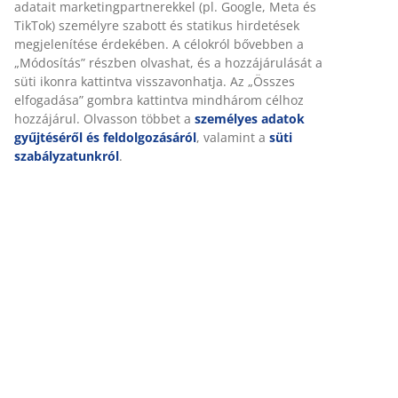
Értékelések
(
287
)
Személyre szabott élményt nyújtunk
Kiszállítás
A JYSK-nél sütiket és mobilazonosítókat használunk a weboldal
tett látogatások kellemes élményének biztosítása érdekében. A s
információkat gyűjtenek Önről a funkcionalitás biztosítása, a
statisztikák és a releváns marketing érdekében.
Marketing sütik elfogadásakor megosztjuk böngészési adatait
marketingpartnerekkel (pl. Google, Meta és TikTok) személyre sz
és statikus hirdetések megjelenítése érdekében. A célokról bőv
a „Módosítás” részben olvashat, és a hozzájárulását a süti ikonr
kattintva visszavonhatja. Az „Összes elfogadása” gombra kattint
mindhárom célhoz hozzájárul. Olvasson többet a
személyes ad
gyűjtéséről és feldolgozásáról
, valamint a
süti szabályzatunkró