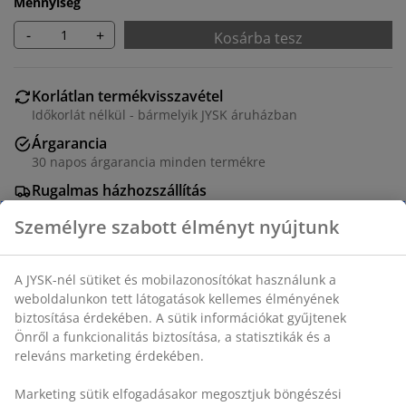
Mennyiség
-
+
Kosárba tesz
Korlátlan termékvisszavétel
Időkorlát nélkül - bármelyik JYSK áruházban
Árgarancia
30 napos árgarancia minden termékre
Rugalmas házhozszállítás
Gyors és egyszerű házhozszállítás, ahogy Ön szeretné
SKU: 5530106
Összeszerelési útmutató
Részletes Adatok