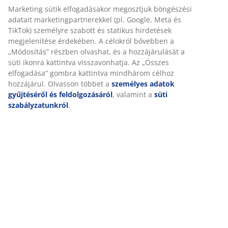
Összeszerelési útmutató
Részletes Adatok
Értékelések
(
343
)
Kiszállítás