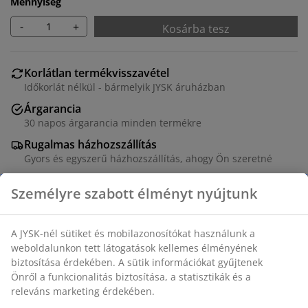
Mennyiség
-
+
Kosárba tesz
Korlátlan termékvisszavétel
Időkorlát nélkül - bármelyik JYSK áruházban
Árgarancia
30 napos árgarancia minden termékre
Rugalmas házhozszállítás
Gyors és egyszerű házhozszállítás, ahogy Ön szeretné
Poliészter. Kétrétegű, áttetsző és zárt sávokból álló
roló, amellyel könnyen szabályozható a beáramló
napfény mennyisége. Golyós lánccal. 120x180 cm
SKU: 5529504