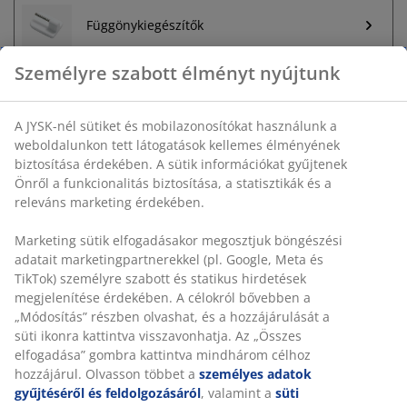
Függönykiegészítők
Korlátlan termékvisszavétel
Időkorlát nélkül - bármelyik JYSK áruházban
Árgarancia
30 napos árgarancia minden termékre
Rugalmas házhozszállítás
Gyors és egyszerű házhozszállítás, ahogy Ön szeretné
SKU: 5230300
Személyre szabott élményt nyújtunk
A JYSK-nél sütiket és mobilazonosítókat használunk a
Részletes Adatok
weboldalunkon tett látogatások kellemes élményének biztosítás