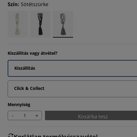
Szín
:
Sötétszürke
1111%
Kiszállítás vagy átvétel?
Kiszállítás
Click & Collect
Mennyiség
-
+
Kosárba tesz
Korlátlan termékvisszavétel