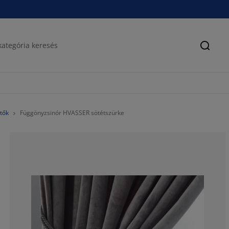
Keres
tők
Függönyzsinór HVASSER sötétszürke
66.6666666666
22.2222222222