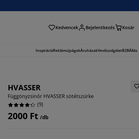
Kedvencek
Bejelentkezés
Kosár
és
Inspiráció
Reklámújságok
Áruházak
Vevőszolgálat
B2B
Állás
HVASSER
Függönyzsinór HVASSER sötétszürke
(
9
)
2000 Ft
/db
6666%
2222%