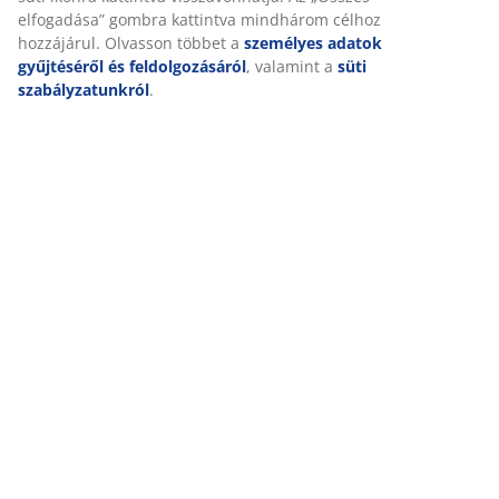
Személyre szabott élményt nyújtunk
Kiszállítás
A JYSK-nél sütiket és mobilazonosítókat használunk a weboldal
tett látogatások kellemes élményének biztosítása érdekében. A s
információkat gyűjtenek Önről a funkcionalitás biztosítása, a
statisztikák és a releváns marketing érdekében.
Marketing sütik elfogadásakor megosztjuk böngészési adatait
marketingpartnerekkel (pl. Google, Meta és TikTok) személyre sz
és statikus hirdetések megjelenítése érdekében. A célokról bőv
a „Módosítás” részben olvashat, és a hozzájárulását a süti ikonr
kattintva visszavonhatja. Az „Összes elfogadása” gombra kattint
mindhárom célhoz hozzájárul. Olvasson többet a
személyes ad
gyűjtéséről és feldolgozásáról
, valamint a
süti szabályzatunkró