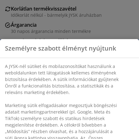
Korlátlan termékvisszavétel
Időkorlát nélkül - bármelyik JYSK áruházban
Árgarancia
30 napos árgarancia minden termékre
Rugalmas házhozszállítás
Gyors és egyszerű házhozszállítás, ahogy Ön szeretné
SKU: 5203740
Részletes Adatok
Értékelések
(
10
)