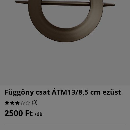
torápolók és kiegészítők
ltéri világítás
0%
pedők
ykeretek
lágítás
33333333333333%
mping
hásszekrények
yalapok
ztartás
0%
lószoba bútorok
yrácsok
erekszoba
33333333333333%
erek matracok
sási kiegészítők
erekágyak
Függöny csat ÁTM13/8,5 cm ezüst
(
3
)
2500 Ft
/db