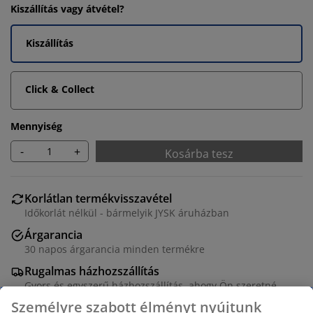
Kiszállítás vagy átvétel?
Kiszállítás
Click & Collect
Mennyiség
-
+
Kosárba tesz
Korlátlan termékvisszavétel
Időkorlát nélkül - bármelyik JYSK áruházban
Árgarancia
30 napos árgarancia minden termékre
Rugalmas házhozszállítás
Gyors és egyszerű házhozszállítás, ahogy Ön szeretné