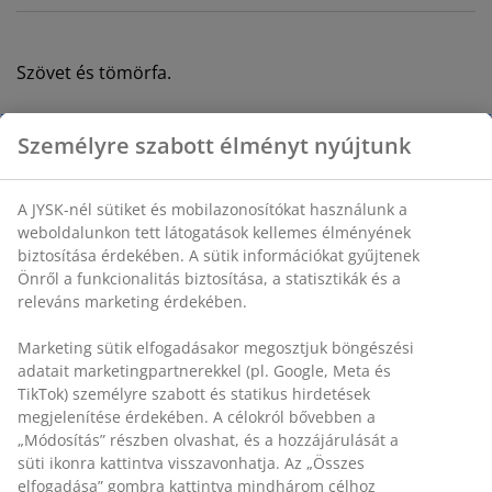
Szövet és tömörfa.
SKU: 3690525
Személyre szabott élményt nyújtunk
Összeszerelési útmutató
A JYSK-nél sütiket és mobilazonosítókat használunk a
weboldalunkon tett látogatások kellemes élményének
biztosítása érdekében. A sütik információkat gyűjtenek
Részletes Adatok
Önről a funkcionalitás biztosítása, a statisztikák és a
releváns marketing érdekében.
Marketing sütik elfogadásakor megosztjuk böngészési
Értékelések
adatait marketingpartnerekkel (pl. Google, Meta és
(
76
)
TikTok) személyre szabott és statikus hirdetések
megjelenítése érdekében. A célokról bővebben a
„Módosítás” részben olvashat, és a hozzájárulását a
süti ikonra kattintva visszavonhatja. Az „Összes
Kiszállítás
elfogadása” gombra kattintva mindhárom célhoz