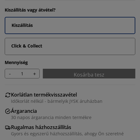
Kiszállítás vagy átvétel?
Kiszállítás
Click & Collect
Mennyiség
-
+
Kosárba tesz
Korlátlan termékvisszavétel
Időkorlát nélkül - bármelyik JYSK áruházban
Árgarancia
30 napos árgarancia minden termékre
Rugalmas házhozszállítás
Gyors és egyszerű házhozszállítás, ahogy Ön szeretné