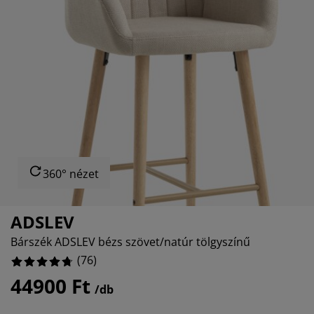
útorápolók és kiegészítők
ltéri világítás
epedők
gykeretek
lágítás
%
emping
uhásszekrények
gyalapok
áztartás
%
%
álószoba bútorok
gyrácsok
yerekszoba
%
yerek matracok
osási kiegészítők
yerekágyak
360° nézet
ADSLEV
Bárszék ADSLEV bézs szövet/natúr tölgyszínű
(
76
)
44900 Ft
/db