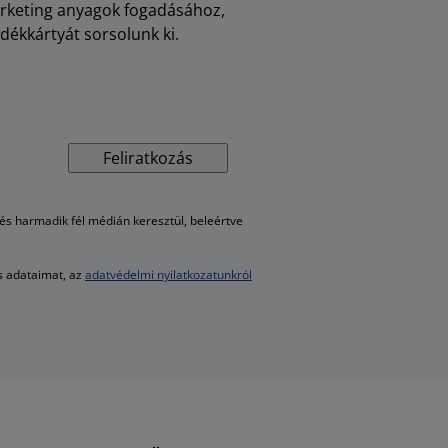
arketing anyagok fogadásához,
dékkártyát sorsolunk ki.
Feliratkozás
s harmadik fél médián keresztül, beleértve
es adataimat, az
adatvédelmi nyilatkozatunkról