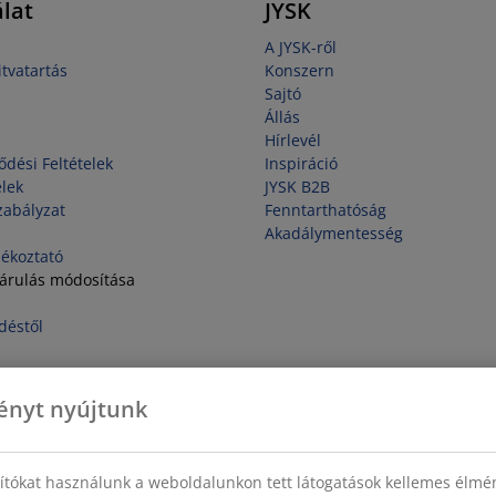
lat
JYSK
A JYSK-ről
tvatartás
Konszern
Sajtó
Állás
Hírlevél
ődési Feltételek
Inspiráció
elek
JYSK B2B
zabályzat
Fenntarthatóság
Akadálymentesség
jékoztató
járulás módosítása
déstől
ényt nyújtunk
sítókat használunk a weboldalunkon tett látogatások kellemes élmé