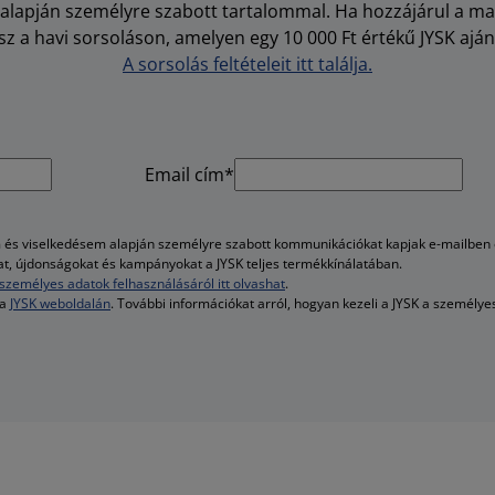
i alapján személyre szabott tartalommal. Ha hozzájárul a m
z a havi sorsoláson, amelyen egy 10 000 Ft értékű JYSK aján
A sorsolás feltételeit itt találja.
Email cím*
és viselkedésem alapján személyre szabott kommunikációkat kapjak e-mailben é
kat, újdonságokat és kampányokat a JYSK teljes termékkínálatában.
személyes adatok felhasználásáról itt olvashat
.
 a
JYSK weboldalán
. További információkat arról, hogyan kezeli a JYSK a személy