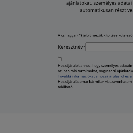
ajánlatokat, személyes adata
automatikusan részt ves
A csillaggal (*) jelölt mezők kitöltése kötelező
Keresztnév*
Hozzájárulok ahhoz, hogy személyes adataim 
az inspiráló tartalmakat, nagyszerű ajánlato
További információkat a hozzájárulásról és a 
Hozzájárulásomat bármikor visszavonhatom
található.