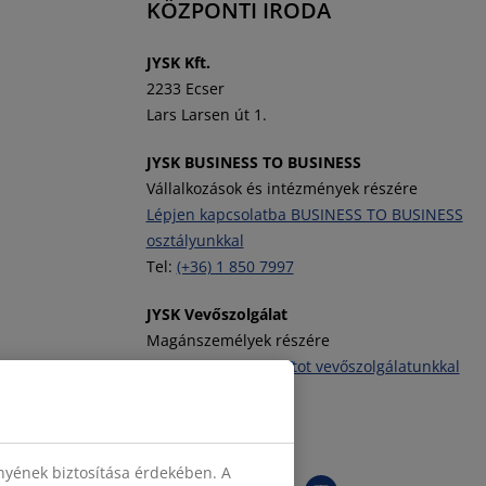
KÖZPONTI IRODA
J
YSK Kft.
2233 Ecser
Lars Larsen út 1.
JYSK BUSINESS TO BUSINESS
Vállalkozások és intézmények részére
Lépjen kapcsolatba BUSINESS TO BUSINESS
osztályunkkal
Tel:
(+36) 1 850 7997
JYSK Vevőszolgálat
Magánszemélyek részére
Vegye fel a kapcsolatot vevőszolgálatunkkal
Tel:
(+36) 1 701 4222
JYSK követése
nyének biztosítása érdekében. A