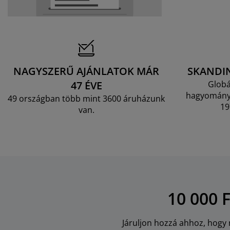
torápolók és kiegészítők
ltéri világítás
pedők
ykeretek
lágítás
mping
hásszekrények
yalapok
ztartás
lószoba bútorok
yrácsok
erekszoba
NAGYSZERŰ AJÁNLATOK MÁR
SKANDI
erek matracok
sási kiegészítők
47 ÉVE
Globá
hagyományo
49 országban több mint 3600 áruházunk
erekágyak
19
van.
10 000 
Járuljon hozzá ahhoz, hogy m