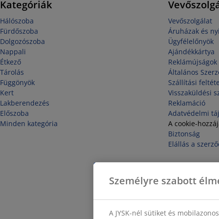
Kategóriák
Vevőszolgá
Hálószoba
Vevőszolgálat
Fürdőszoba
Áruházak és nyi
Dolgozószoba
Ügyfélelőnyök
Nappali
Ajándékkártya
Étkező
Reklámújságok
Tárolás
Általános Szerz
Függönyök
Szállítási feltét
Kert
Visszaküldési s
Lakberendezés
Reklamáció
Előszoba
Adatvédelmi tá
Minden kategória
A cookie-hozzá
Biztonság
Elállás a szerző
Személyre szabott élm
A JYSK-nél sütiket és mobilazono