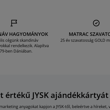
NÁV HAGYOMÁNYOK
MATRAC SZAVAT
lis cégünk skandináv
25 év szavatosság GOLD m
kkal rendelkezik. Alapítva
79-ben Dániában.
Ft értékű JYSK ajándékkártyát
arketing anyagokat kapjon a JYSK-től, beleértve a híreket, 