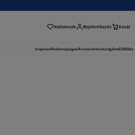
Kedvencek
Bejelentkezés
Kosár
és
Inspiráció
Reklámújságok
Áruházak
Vevőszolgálat
B2B
Állás