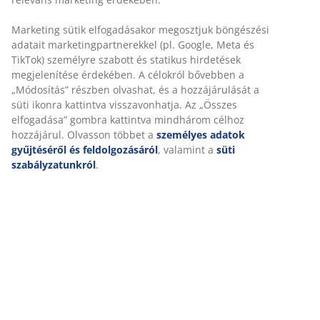
Marketing sütik elfogadásakor megosztjuk böngészési
adatait marketingpartnerekkel (pl. Google, Meta és
TikTok) személyre szabott és statikus hirdetések
MINDIG ALACSONY ÁR
megjelenítése érdekében. A célokról bővebben a
Alacsony árú termékek széles választéka minden nap.
„Módosítás” részben olvashat, és a hozzájárulását a
süti ikonra kattintva visszavonhatja. Az „Összes
elfogadása” gombra kattintva mindhárom célhoz
hozzájárul. Olvasson többet a
személyes adatok
gyűjtéséről és feldolgozásáról
, valamint a
süti
szabályzatunkról
.
10 000 Ft értékű JYSK ajándékkártyát
nyerhet
Járuljon hozzá ahhoz, hogy marketing anyagokat
kapjon a JYSK-től, beleértve a híreket, versenyeket,
inspirációkat és ajánlatokat, személyes adatai alapján
személyre szabott tartalommal. Ha hozzájárul a
marketing anyagok fogadásához, automatikusan részt