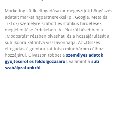
Marketing sütik elfogadásakor megosztjuk böngészési
adatait marketingpartnerekkel (pl. Google, Meta és
TikTok) személyre szabott és statikus hirdetések
MINDIG ALACSONY ÁR
megjelenítése érdekében. A célokról bővebben a
Alacsony árú termékek széles választéka minden nap.
„Módosítás” részben olvashat, és a hozzájárulását a
süti ikonra kattintva visszavonhatja. Az „Összes
elfogadása” gombra kattintva mindhárom célhoz
hozzájárul. Olvasson többet a
személyes adatok
gyűjtéséről és feldolgozásáról
, valamint a
süti
szabályzatunkról
.
10 000 Ft értékű JYSK ajándékkártyát
nyerhet
Járuljon hozzá ahhoz, hogy marketing anyagokat
kapjon a JYSK-től, beleértve a híreket, versenyeket,
inspirációkat és ajánlatokat, személyes adatai alapján
személyre szabott tartalommal. Ha hozzájárul a
marketing anyagok fogadásához, automatikusan részt
vesz a havi sorsoláson, amelyen egy 10 000 Ft értékű