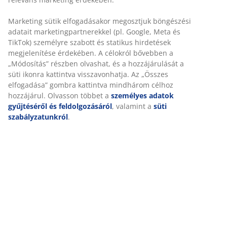
Marketing sütik elfogadásakor megosztjuk böngészési
adatait marketingpartnerekkel (pl. Google, Meta és
TikTok) személyre szabott és statikus hirdetések
MINDIG ALACSONY ÁR
megjelenítése érdekében. A célokról bővebben a
Alacsony árú termékek széles választéka minden nap.
„Módosítás” részben olvashat, és a hozzájárulását a
süti ikonra kattintva visszavonhatja. Az „Összes
elfogadása” gombra kattintva mindhárom célhoz
hozzájárul. Olvasson többet a
személyes adatok
gyűjtéséről és feldolgozásáról
, valamint a
süti
szabályzatunkról
.
10 000 Ft értékű JYSK ajándékkártyát
nyerhet
Járuljon hozzá ahhoz, hogy marketing anyagokat
kapjon a JYSK-től, beleértve a híreket, versenyeket,
inspirációkat és ajánlatokat, személyes adatai alapján
személyre szabott tartalommal. Ha hozzájárul a
marketing anyagok fogadásához, automatikusan részt