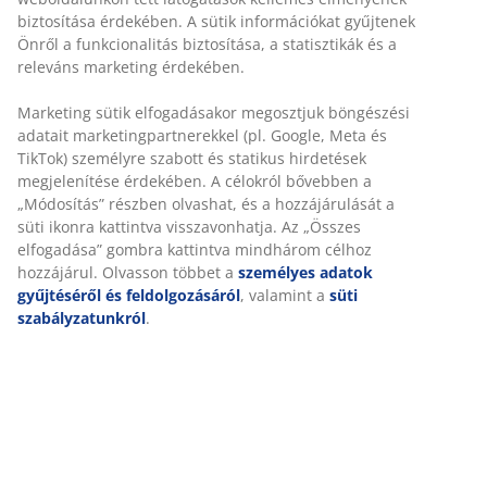
biztosítása érdekében. A sütik információkat gyűjtenek
Önről a funkcionalitás biztosítása, a statisztikák és a
releváns marketing érdekében.
Marketing sütik elfogadásakor megosztjuk böngészési
Lehetséges extra kedvezmények
adatait marketingpartnerekkel (pl. Google, Meta és
Akár már eleve csökkentett árak esetén is
TikTok) személyre szabott és statikus hirdetések
megjelenítése érdekében. A célokról bővebben a
„Módosítás” részben olvashat, és a hozzájárulását a
süti ikonra kattintva visszavonhatja. Az „Összes
elfogadása” gombra kattintva mindhárom célhoz
hozzájárul. Olvasson többet a
személyes adatok
Professzionális támogatás
gyűjtéséről és feldolgozásáról
, valamint a
süti
Hívja business-to-business csapatunkat vagy kérjen tanácsot
szabályzatunkról
.
áruházainkban
Rugalmas kiszállítás
Pontosan oda és amikorra ön szeretné