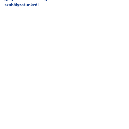
NAGYSZERŰ AJÁNLATOK MÁR 47 ÉVE
szabályzatunkról
.
49 országban több mint 3600 áruházunk van.
SKANDINÁV HAGYOMÁNYOK
Globális cégünk skandináv hagyományokkal rendelkezik.
Alapítva 1979-ben Dániában.
MATRAC SZAVATOSSÁG
25 év szavatosság GOLD matracainkra.
MINDIG ALACSONY ÁR