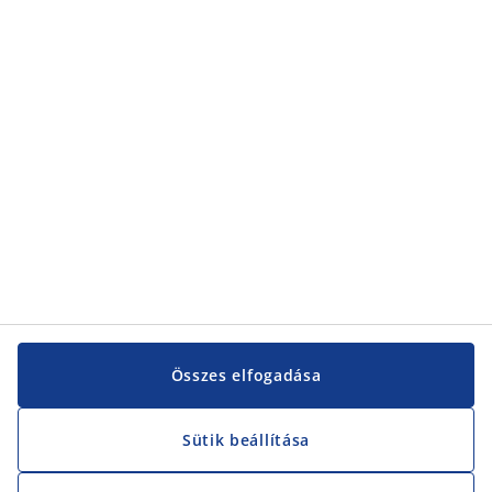
Kategóriák
Kategóriák
Vevőszolgálat
Vevőszolgálat
JYSK
JYSK
KÖZPONTI IRODA
JYSK követése
Összes elfogadása
Sütik beállítása