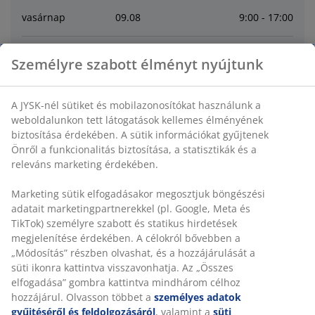
vasárnap
09
.
08
9:00 - 17:00
hétfő
10
.
08
9:00 - 19:00
Személyre szabott élményt nyújtunk
kedd
11
.
08
9:00 - 19:00
A JYSK-nél sütiket és mobilazonosítókat használunk a
weboldalunkon tett látogatások kellemes élményének
szerda
12
.
08
9:00 - 19:00
biztosítása érdekében. A sütik információkat gyűjtenek
Önről a funkcionalitás biztosítása, a statisztikák és a
releváns marketing érdekében.
csütörtök
13
.
08
9:00 - 19:00
Marketing sütik elfogadásakor megosztjuk böngészési
adatait marketingpartnerekkel (pl. Google, Meta és
Contact
TikTok) személyre szabott és statikus hirdetések
megjelenítése érdekében. A célokról bővebben a
VEVŐSZOLGÁLATUNK ELÉRHETŐSÉGEI
„Módosítás” részben olvashat, és a hozzájárulását a
süti ikonra kattintva visszavonhatja. Az „Összes
elfogadása” gombra kattintva mindhárom célhoz
hozzájárul. Olvasson többet a
személyes adatok
gyűjtéséről és feldolgozásáról
, valamint a
süti