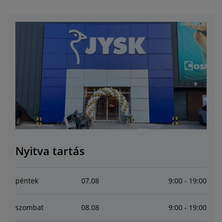
útorápolók és kiegészítők
ltéri világítás
epedők
gykeretek
lágítás
emping
uhásszekrények
gyalapok
áztartás
álószoba bútorok
gyrácsok
yerekszoba
yerek matracok
osási kiegészítők
yerekágyak
Nyitva tartás
péntek
07
.
08
9:00 - 19:00
szombat
08
.
08
9:00 - 19:00