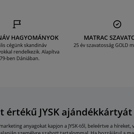
NÁV HAGYOMÁNYOK
MATRAC SZAVAT
lis cégünk skandináv
25 év szavatosság GOLD m
kkal rendelkezik. Alapítva
79-ben Dániában.
Ft értékű JYSK ajándékkártyát
arketing anyagokat kapjon a JYSK-től, beleértve a híreket, 
i alapján személyre szabott tartalommal. Ha hozzájárul a m