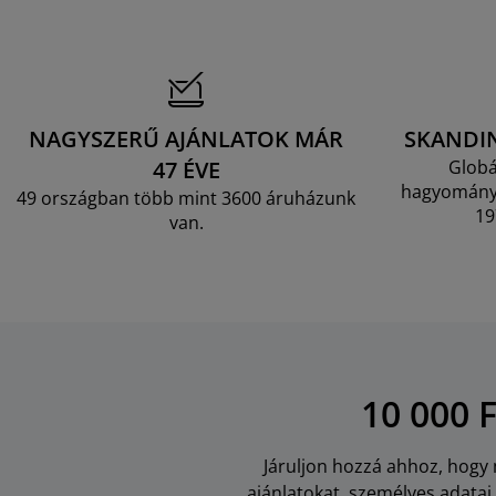
NAGYSZERŰ AJÁNLATOK MÁR
SKANDI
47 ÉVE
Globá
hagyományo
49 országban több mint 3600 áruházunk
19
van.
10 000 
Járuljon hozzá ahhoz, hogy m
ajánlatokat, személyes adata