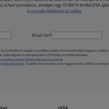
z a havi sorsoláson, amelyen egy 10 000 Ft értékű JYSK aján
A sorsolás feltételeit itt találja.
Email cím*
és viselkedésem alapján személyre szabott kommunikációkat kapjak e-mailben é
kat, újdonságokat és kampányokat a JYSK teljes termékkínálatában.
személyes adatok felhasználásáról itt olvashat
.
 a
JYSK weboldalán
. További információkat arról, hogyan kezeli a JYSK a személy
lat
JYSK