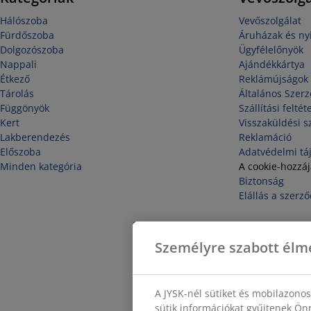
Hálószoba
Vevőszolgálat
Fürdőszoba
Áruházak és nyi
Dolgozószoba
Ügyfélelőnyök
Nappali
Ajándékkártya
Étkező
Reklámújságok
Tárolás
Általános Szerz
Függönyök
Szállítási feltét
Kert
Visszaküldési s
Lakberendezés
Reklamáció
Előszoba
Adatvédelmi tá
Minden kategória
A cookie-hozzá
Biztonság
Elállás a szerző
Személyre szabott élm
A JYSK-nél sütiket és mobilazono
sütik információkat gyűjtenek Önr