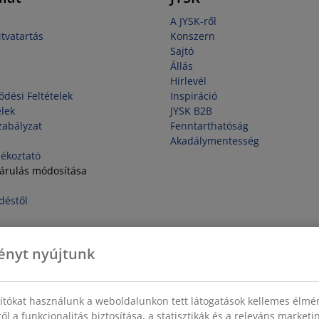
A JYSK-ről
tvatartás
Konszern
Sajtó
Állás
Hírlevél
ődési Feltételek
Inspiráció
elek
JYSK B2B
zabályzat
Fenntarthatóság
Akadálymentesség
jékoztató
járulás módosítása
déstől
ényt nyújtunk
sítókat használunk a weboldalunkon tett látogatások kellemes élmé
ől a funkcionalitás biztosítása, a statisztikák és a releváns market