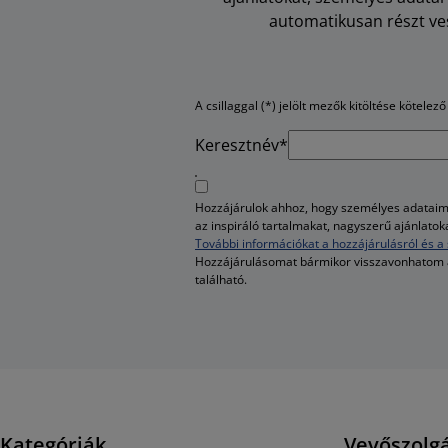
automatikusan részt ves
A csillaggal (*) jelölt mezők kitöltése kötelező
Keresztnév*
Hozzájárulok ahhoz, hogy személyes adataim 
az inspiráló tartalmakat, nagyszerű ajánlato
További információkat a hozzájárulásról és a 
Hozzájárulásomat bármikor visszavonhatom
található.
Kategóriák
Vevőszolgá