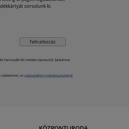
dékkártyát sorsolunk ki.
Feliratkozás
s harmadik fél médián keresztül, beleértve
es adataimat, az
adatvédelmi nyilatkozatunkról
KÖZPONTI IRODA