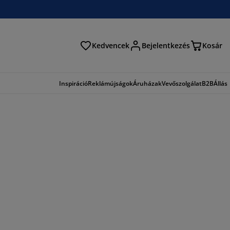
Kedvencek
Bejelentkezés
Kosár
és
Inspiráció
Reklámújságok
Áruházak
Vevőszolgálat
B2B
Állás