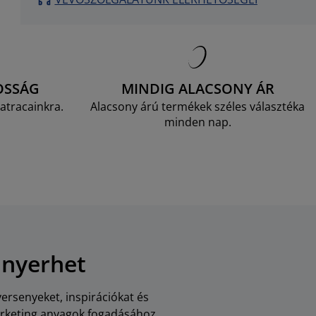
OSSÁG
MINDIG ALACSONY ÁR
atracainkra.
Alacsony árú termékek széles választéka
minden nap.
 nyerhet
versenyeket, inspirációkat és
arketing anyagok fogadásához,