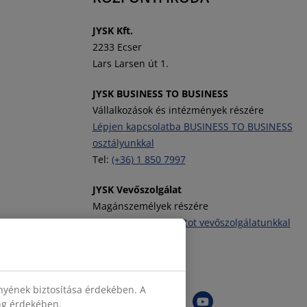
J
YSK Kft.
2233 Ecser
Lars Larsen út 1.
JYSK BUSINESS TO BUSINESS
Vállalkozások és intézmények részére
Lépjen kapcsolatba BUSINESS TO BUSINESS
osztályunkkal
Tel:
(+36) 1 850 7997
JYSK Vevőszolgálat
Magánszemélyek részére
Vegye fel a kapcsolatot vevőszolgálatunkkal
Tel:
(+36) 1 701 4222
JYSK követése
nyének biztosítása érdekében. A
ing érdekében.