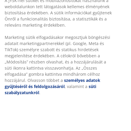
Korlátlan termékvisszavétel
Időkorlát nélkül - bármelyik JYSK áruházban
Árgarancia
30 napos árgarancia minden termékre
Rugalmas házhozszállítás
Gyors és egyszerű házhozszállítás, ahogy Ön szeretné
100% poliészter (100% újrahasznosított). 50x80 cm
SKU: 2521258
Részletes Adatok