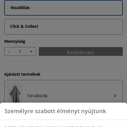
Kiszállítás
Click & Collect
Mennyiség
-
+
Kosárba tesz
Ajánlott termékek
Törülközők