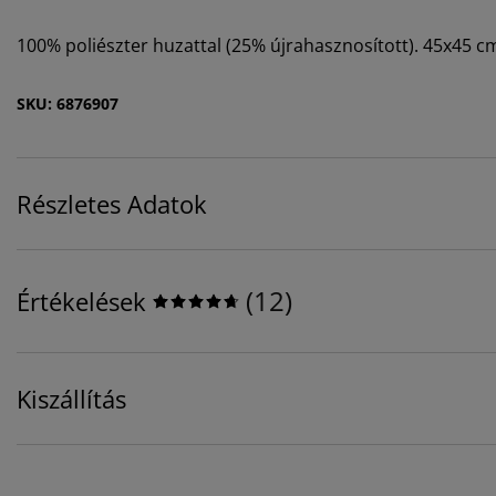
100% poliészter huzattal (25% újrahasznosított). 45x45 c
SKU: 6876907
Részletes Adatok
(
12
)
Értékelések
Kiszállítás