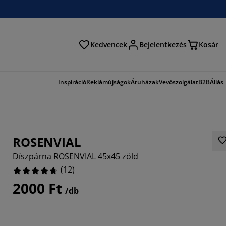
Kedvencek
Bejelentkezés
Kosár
és
Inspiráció
Reklámújságok
Áruházak
Vevőszolgálat
B2B
Állás
ROSENVIAL
Díszpárna ROSENVIAL 45x45 zöld
(
12
)
2000 Ft
/db
3334%
3332%