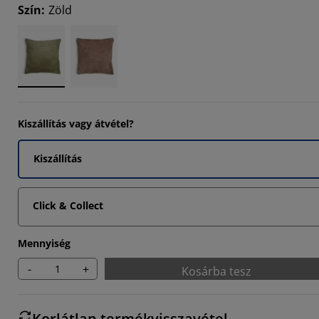
Szín
:
Zöld
3332%
Kiszállítás vagy átvétel?
Kiszállítás
Click & Collect
Mennyiség
-
+
Kosárba tesz
Korlátlan termékvisszavétel