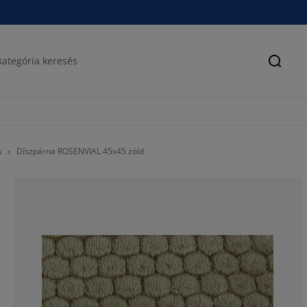
Keres
k
Díszpárna ROSENVIAL 45x45 zöld
83.3333333333
8.33333333333