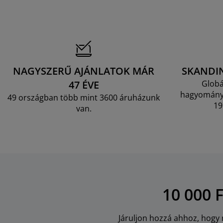
NAGYSZERŰ AJÁNLATOK MÁR
SKANDI
47 ÉVE
Globá
hagyományo
49 országban több mint 3600 áruházunk
19
van.
10 000 
Járuljon hozzá ahhoz, hogy m