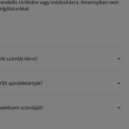
ne rendelés törlésére vagy módosításra. Amennyiben nem
zolgálatunkkal.
ék számlát kérni?
YSK ajándékkártyát?
delésem számláját?