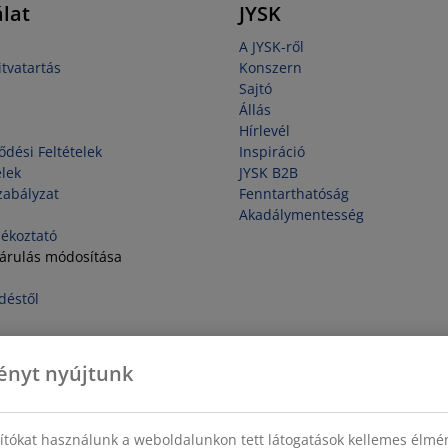
lat
JYSK
A JYSK-ről
tvatartás
Konszern
Sajtó
Állás
Hírlevél
ődési Feltételek
Inspiráció
elek
JYSK B2B
zabályzat
Fenntarthatóság
Akadálymentesség
jékoztató
járulás módosítása
déstől
ényt nyújtunk
sítókat használunk a weboldalunkon tett látogatások kellemes élmé