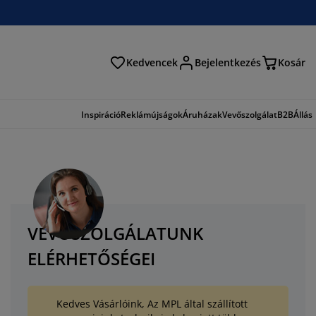
Kedvencek
Bejelentkezés
Kosár
és
Inspiráció
Reklámújságok
Áruházak
Vevőszolgálat
B2B
Állás
VEVŐSZOLGÁLATUNK
ELÉRHETŐSÉGEI
Kedves Vásárlóink, Az MPL által szállított