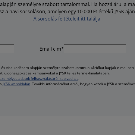
i alapján személyre szabott tartalommal. Ha hozzájárul a m
z a havi sorsoláson, amelyen egy 10 000 Ft értékű JYSK aján
A sorsolás feltételeit itt találja.
Email cím*
és viselkedésem alapján személyre szabott kommunikációkat kapjak e-mailben é
kat, újdonságokat és kampányokat a JYSK teljes termékkínálatában.
személyes adatok felhasználásáról itt olvashat
.
 a
JYSK weboldalán
. További információkat arról, hogyan kezeli a JYSK a személy