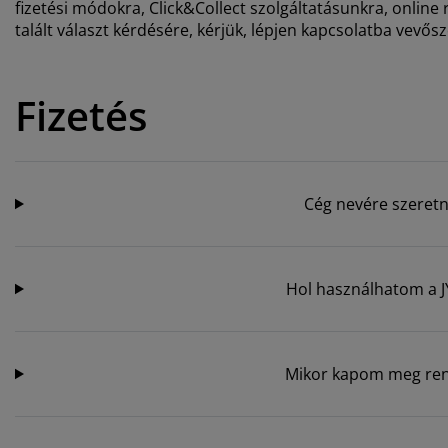
torápolók és kiegészítők
ltéri világítás
fizetési módokra, Click&Collect szolgáltatásunkra, onli
pedők
ykeretek
lágítás
talált választ kérdésére, kérjük, lépjen kapcsolatba vevős
mping
hásszekrények
yalapok
ztartás
Fizetés
lószoba bútorok
yrácsok
erekszoba
erek matracok
sási kiegészítők
erekágyak
Cég nevére szeretn
Hol használhatom a J
Mikor kapom meg ren