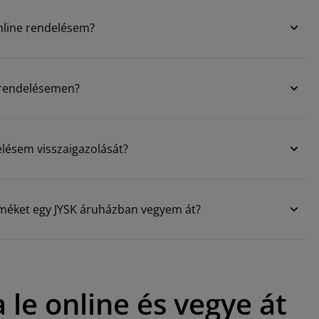
 online rendelésem?
 rendelésemen?
ésem visszaigazolását?
rméket egy JYSK áruházban vegyem át?
ja le online és vegye át