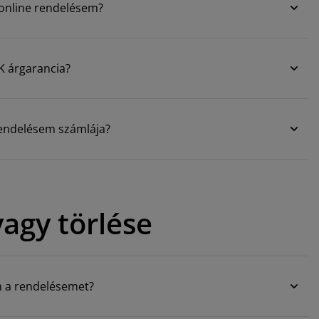
 online rendelésem?
SK árgarancia?
rendelésem számlája?
agy törlése
 a rendelésemet?