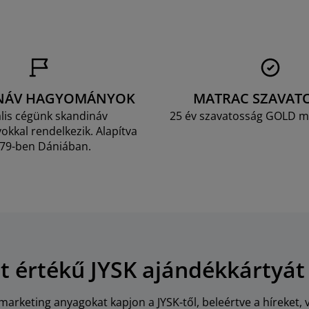
NÁV HAGYOMÁNYOK
MATRAC SZAVAT
lis cégünk skandináv
25 év szavatosság GOLD m
kkal rendelkezik. Alapítva
79-ben Dániában.
Ft értékű JYSK ajándékkártyát
arketing anyagokat kapjon a JYSK-től, beleértve a híreket, 