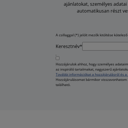
ajánlatokat, személyes adata
automatikusan részt ves
A csillaggal (*) jelölt mezők kitöltése kötelező
Keresztnév*
Hozzájárulok ahhoz, hogy személyes adataim 
az inspiráló tartalmakat, nagyszerű ajánlato
További információkat a hozzájárulásról és a 
Hozzájárulásomat bármikor visszavonhatom
található.