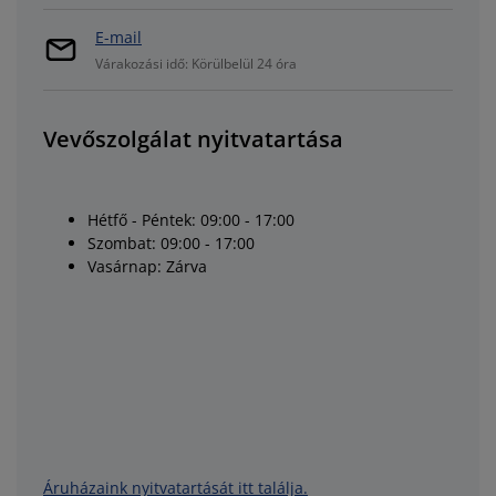
E-mail
Várakozási idő: Körülbelül 24 óra
Vevőszolgálat nyitvatartása
Hétfő - Péntek: 09:00 - 17:00
Szombat: 09:00 - 17:00
Vasárnap: Zárva
Áruházaink nyitvatartását itt találja.