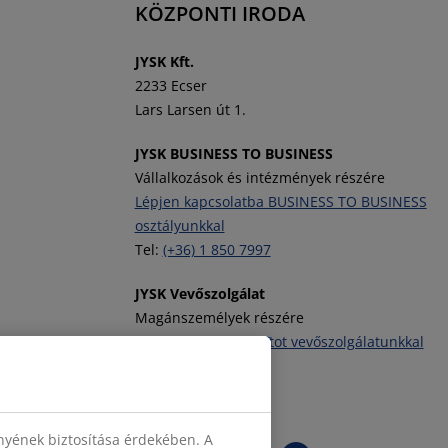
KÖZPONTI IRODA
J
YSK Kft.
2233 Ecser
Lars Larsen út 1.
JYSK BUSINESS TO BUSINESS
Vállalkozások és intézmények részére
Lépjen kapcsolatba BUSINESS TO BUSINESS
osztályunkkal
Tel:
(+36) 1 850 7997
JYSK Vevőszolgálat
Magánszemélyek részére
Vegye fel a kapcsolatot vevőszolgálatunkkal
Tel:
(+36) 1 701 4222
JYSK követése
nyének biztosítása érdekében. A