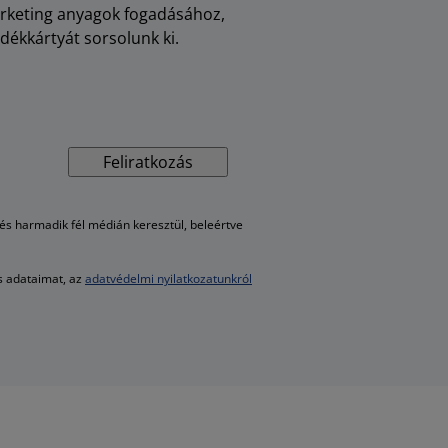
arketing anyagok fogadásához,
dékkártyát sorsolunk ki.
Feliratkozás
s harmadik fél médián keresztül, beleértve
es adataimat, az
adatvédelmi nyilatkozatunkról