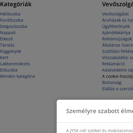
Kategóriák
Vevőszolgá
Hálószoba
Vevőszolgálat
Fürdőszoba
Áruházak és nyi
Dolgozószoba
Ügyfélelőnyök
Nappali
Ajándékkártya
Étkező
Reklámújságok
Tárolás
Általános Szerz
Függönyök
Szállítási feltét
Kert
Visszaküldési s
Lakberendezés
Reklamáció
Előszoba
Adatvédelmi tá
Minden kategória
A cookie-hozzá
Biztonság
Elállás a szerző
Személyre szabott élm
A JYSK-nél sütiket és mobilazono