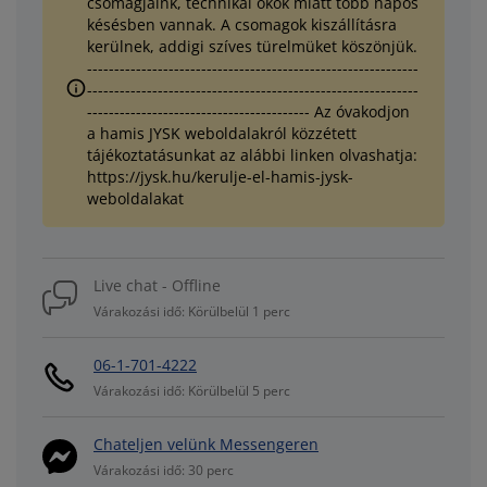
csomagjaink, technikai okok miatt több napos
késésben vannak. A csomagok kiszállításra
kerülnek, addigi szíves türelmüket köszönjük.
-------------------------------------------------------------
-------------------------------------------------------------
----------------------------------------- Az óvakodjon
a hamis JYSK weboldalakról közzétett
tájékoztatásunkat az alábbi linken olvashatja:
https://jysk.hu/kerulje-el-hamis-jysk-
weboldalakat
Live chat - Offline
Várakozási idő: Körülbelül 1 perc
06-1-701-4222
Várakozási idő: Körülbelül 5 perc
Chateljen velünk Messengeren
Várakozási idő: 30 perc