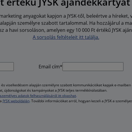
Ft értékű JYSK ajándékkártyát
arketing anyagokat kapjon a JYSK-től, beleértve a híreket, 
i alapján személyre szabott tartalommal. Ha hozzájárul a m
z a havi sorsoláson, amelyen egy 10 000 Ft értékű JYSK aján
A sorsolás feltételeit itt találja.
Email cím*
és viselkedésem alapján személyre szabott kommunikációkat kapjak e-mailben é
kat, újdonságokat és kampányokat a JYSK teljes termékkínálatában.
személyes adatok felhasználásáról itt olvashat
.
 a
JYSK weboldalán
. További információkat arról, hogyan kezeli a JYSK a személy