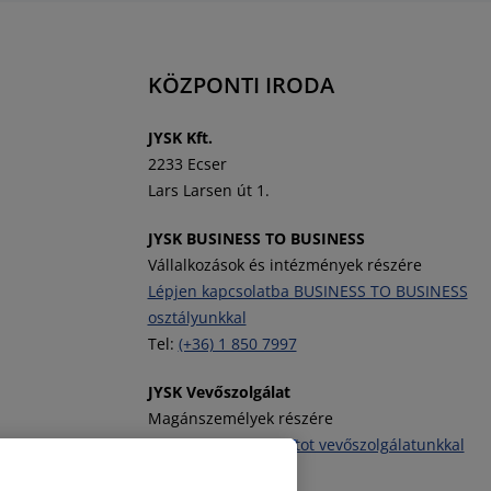
KÖZPONTI IRODA
J
YSK Kft.
2233 Ecser
Lars Larsen út 1.
JYSK BUSINESS TO BUSINESS
Vállalkozások és intézmények részére
Lépjen kapcsolatba BUSINESS TO BUSINESS
osztályunkkal
Tel:
(+36) 1 850 7997
JYSK Vevőszolgálat
Magánszemélyek részére
Vegye fel a kapcsolatot vevőszolgálatunkkal
Tel:
(+36) 1 701 4222