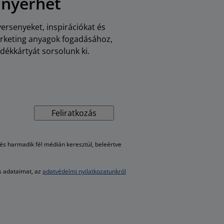
 nyerhet
versenyeket, inspirációkat és
arketing anyagok fogadásához,
dékkártyát sorsolunk ki.
Feliratkozás
s harmadik fél médián keresztül, beleértve
es adataimat, az
adatvédelmi nyilatkozatunkról