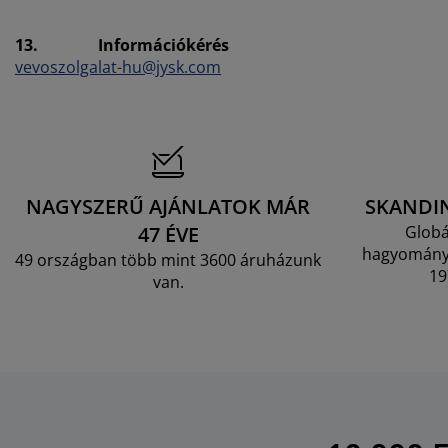
13.
Információkérés
vevoszolgalat-hu@jysk.com
NAGYSZERŰ AJÁNLATOK MÁR
SKANDI
47 ÉVE
Globá
hagyományo
49 országban több mint 3600 áruházunk
19
van.