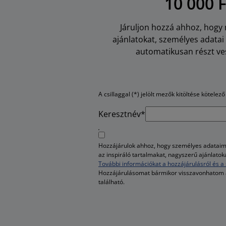
10 000 
Járuljon hozzá ahhoz, hogy m
ajánlatokat, személyes adata
automatikusan részt ves
A csillaggal (*) jelölt mezők kitöltése kötelező
Keresztnév*
Hozzájárulok ahhoz, hogy személyes adataim 
az inspiráló tartalmakat, nagyszerű ajánlato
További információkat a hozzájárulásról és a 
Hozzájárulásomat bármikor visszavonhatom
található.