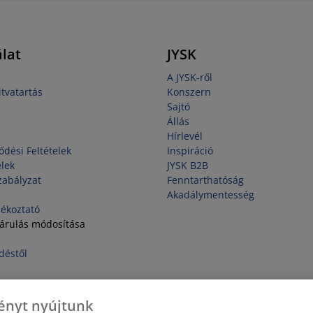
lat
JYSK
A JYSK-ről
tvatartás
Konszern
Sajtó
Állás
Hírlevél
ődési Feltételek
Inspiráció
elek
JYSK B2B
zabályzat
Fenntarthatóság
Akadálymentesség
jékoztató
járulás módosítása
déstől
ényt nyújtunk