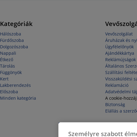
Kategóriák
Vevőszolgá
Hálószoba
Vevőszolgálat
Fürdőszoba
Áruházak és nyi
Dolgozószoba
Ügyfélelőnyök
Nappali
Ajándékkártya
Étkező
Reklámújságok
Tárolás
Általános Szerz
Függönyök
Szállítási feltét
Kert
Visszaküldési s
Lakberendezés
Reklamáció
Előszoba
Adatvédelmi tá
Minden kategória
A cookie-hozzá
Biztonság
Elállás a szerző
Személyre szabott élm