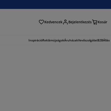
Kedvencek
Bejelentkezés
Kosár
és
Inspiráció
Reklámújságok
Áruházak
Vevőszolgálat
B2B
Állás