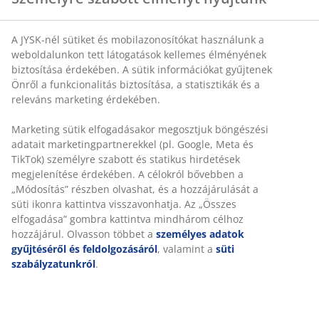
A JYSK-nél sütiket és mobilazonosítókat használunk a
SKU: 6886144
weboldalunkon tett látogatások kellemes élményének
biztosítása érdekében. A sütik információkat gyűjtenek
Önről a funkcionalitás biztosítása, a statisztikák és a
releváns marketing érdekében.
Részletes Adatok
Marketing sütik elfogadásakor megosztjuk böngészési
adatait marketingpartnerekkel (pl. Google, Meta és
TikTok) személyre szabott és statikus hirdetések
Értékelések
megjelenítése érdekében. A célokról bővebben a
(
0
)
„Módosítás” részben olvashat, és a hozzájárulását a
süti ikonra kattintva visszavonhatja. Az „Összes
elfogadása” gombra kattintva mindhárom célhoz
hozzájárul. Olvasson többet a
személyes adatok
Kiszállítás
gyűjtéséről és feldolgozásáról
, valamint a
süti
szabályzatunkról
.