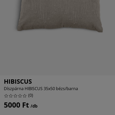
útorápolók és kiegészítők
ltéri világítás
epedők
gykeretek
lágítás
emping
uhásszekrények
gyalapok
áztartás
álószoba bútorok
gyrácsok
yerekszoba
yerek matracok
osási kiegészítők
yerekágyak
HIBISCUS
Díszpárna HIBISCUS 35x50 bézs/barna
(
0
)
5000 Ft
/db