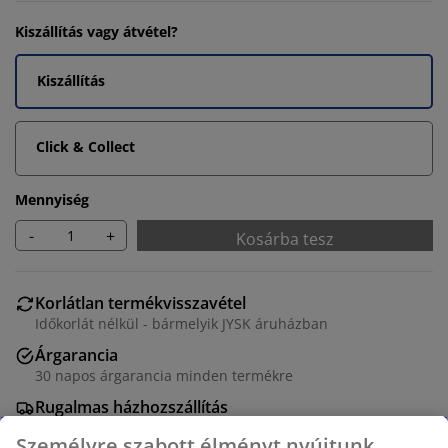
Kiszállítás vagy átvétel?
Kiszállítás
Click & Collect
Mennyiség
-
+
Kosárba tesz
Korlátlan termékvisszavétel
Időkorlát nélkül - bármelyik JYSK áruházban
Árgarancia
30 napos árgarancia minden termékre
Rugalmas házhozszállítás
Gyors és egyszerű házhozszállítás, ahogy Ön szeretné
Személyre szabott élményt nyújtunk