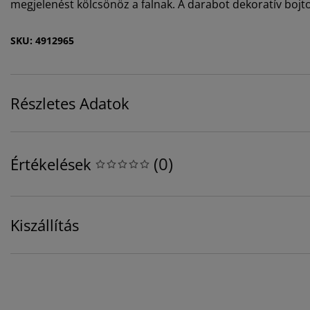
megjelenést kölcsönöz a falnak. A darabot dekoratív bojto
SKU: 4912965
Részletes Adatok
(
0
)
Értékelések
Kiszállítás