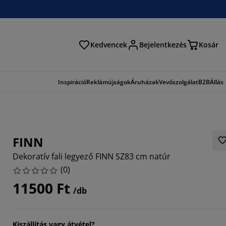
Kedvencek
Bejelentkezés
Kosár
és
Inspiráció
Reklámújságok
Áruházak
Vevőszolgálat
B2B
Állás
FINN
Dekoratív fali legyező FINN SZ83 cm natúr
(
0
)
11500 Ft
/db
Kiszállítás vagy átvétel?