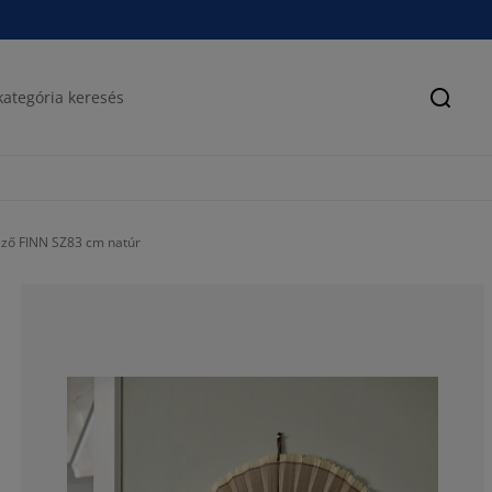
Keres
yező FINN SZ83 cm natúr