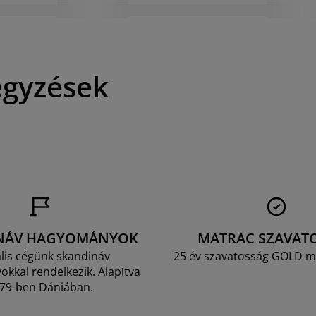
egyzések
NÁV HAGYOMÁNYOK
MATRAC SZAVAT
lis cégünk skandináv
25 év szavatosság GOLD m
kkal rendelkezik. Alapítva
79-ben Dániában.