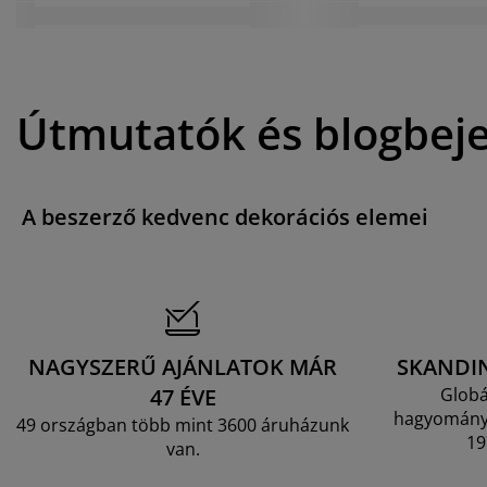
Útmutatók és blogbej
A beszerző kedvenc dekorációs elemei
NAGYSZERŰ AJÁNLATOK MÁR
SKANDI
47 ÉVE
Globá
hagyományo
49 országban több mint 3600 áruházunk
19
van.